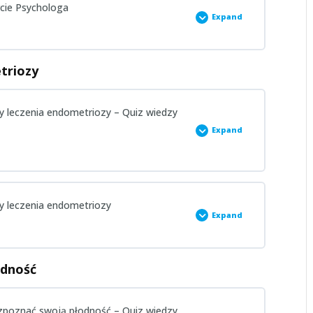
rcie Psychologa
Expand
rzed wykładem
triozy
ady leczenia endometriozy – Quiz wiedzy
 wykładzie
Expand
ady leczenia endometriozy
Expand
rzed wykładem
odność
 rozpoznać swoją płodność – Quiz wiedzy