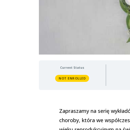
Current Status
NOT ENROLLED
Zapraszamy na serię wykła
choroby, która we współczes
wieku reprodukcyjnym na świe