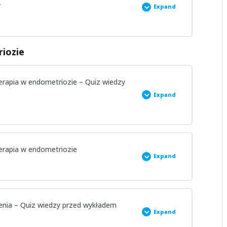
y
Expand
rzed wykładem
riozie
oterapia w endometriozie – Quiz wiedzy
 wykładzie
Expand
oterapia w endometriozie
Expand
rzed wykładem
czenia – Quiz wiedzy przed wykładem
Expand