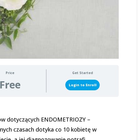
Price
Get Started
Free
Login to Enroll
dów dotyczących ENDOMETRIOZY –
nych czasach dotyka co 10 kobietę w
cie, a jej diagnozowanie potrafi