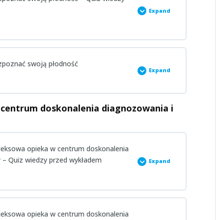
 wykładzie
Expand
 rozpoznać swoją płodność
Expand
rzed wykładem
 centrum doskonalenia diagnozowania i
 wykładzie
mpleksowa opieka w centrum doskonalenia
y – Quiz wiedzy przed wykładem
Expand
mpleksowa opieka w centrum doskonalenia