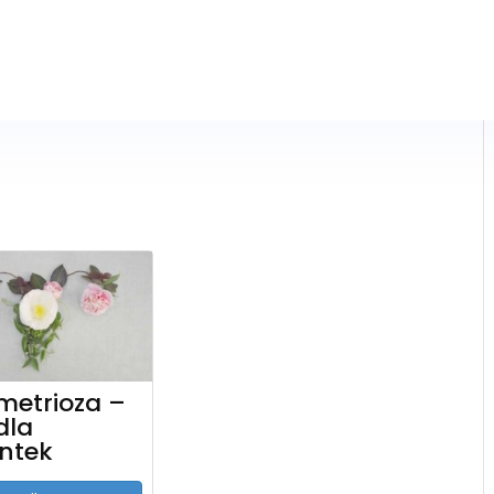
metrioza –
dla
ntek